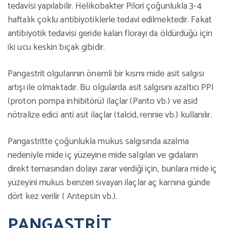
tedavisi yapılabilir. Helikobakter Pilori çoğunlukla 3-4
haftalık çoklu antibiyotiklerle tedavi edilmektedir. Fakat
antibiyotik tedavisi geride kalan florayı da öldürdüğü için
iki ucu keskin bıçak gibidir.
Pangastrit olgularının önemli bir kısmı mide asit salgısı
artışı ile olmaktadır. Bu olgularda asit salgısını azaltıcı PPI
(proton pompa inhibitörü) ilaçlar (Panto vb.) ve asid
nötralize edici anti asit ilaçlar (talcid, rennie vb.) kullanılır.
Pangastritte çoğunlukla mukus salgısında azalma
nedeniyle mide iç yüzeyine mide salgıları ve gıdaların
direkt temasından dolayı zarar verdiği için, bunlara mide iç
yüzeyini mukus benzeri sıvayan ilaçlar aç karnına günde
dört kez verilir ( Antepsin vb.).
PANGASTRİT