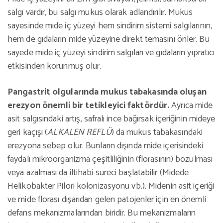
salgı vardır, bu salgı mukus olarak adlandırılır. Mukus
sayesinde mide iç yüzeyi hem sindirim sistemi salgılarının,
hem de gıdaların mide yüzeyine direkt temasını önler. Bu
sayede mide iç yüzeyi sindirim salgıları ve gıdaların yıpratıcı
etkisinden korunmuş olur.
Pangastrit olgularında mukus tabakasında oluşan
erezyon önemli bir tetikleyici faktördür.
Ayrıca mide
asit salgısındaki artış, safralı ince bağırsak içeriğinin mideye
geri kaçışı (
ALKALEN REFLÜ
) da mukus tabakasındaki
erezyona sebep olur. Bunların dışında mide içerisindeki
faydalı mikroorganizma çeşitliliğinin (florasının) bozulması
veya azalması da iltihabi süreci başlatabilir (Midede
Helikobakter Pilori kolonizasyonu vb.). Midenin asit içeriği
ve mide florası dışarıdan gelen patojenler için en önemli
defans mekanizmalarından biridir. Bu mekanizmaların