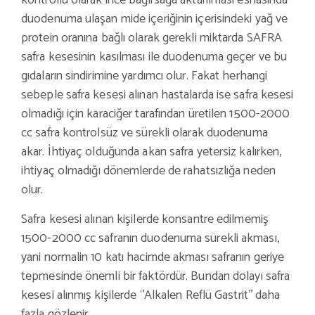
kontrollü olarak ince bağırsağa aktarılması esnasında
duodenuma ulaşan mide içeriğinin içerisindeki yağ ve
protein oranına bağlı olarak gerekli miktarda SAFRA
safra kesesinin kasılması ile duodenuma geçer ve bu
gıdaların sindirimine yardımcı olur. Fakat herhangi
sebeple safra kesesi alınan hastalarda ise safra kesesi
olmadığı için karaciğer tarafından üretilen 1500-2000
cc safra kontrolsüz ve sürekli olarak duodenuma
akar. İhtiyaç olduğunda akan safra yetersiz kalırken,
ihtiyaç olmadığı dönemlerde de rahatsızlığa neden
olur.
Safra kesesi alınan kişilerde konsantre edilmemiş
1500-2000 cc safranın duodenuma sürekli akması,
yani normalin 10 katı hacimde akması safranın geriye
tepmesinde önemli bir faktördür. Bundan dolayı safra
kesesi alınmış kişilerde ‘’Alkalen Reflü Gastrit’’ daha
fazla gözlenir.