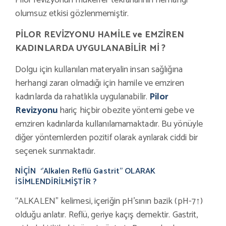
Pilor revizyonun mükerrer tekrarlarının herhangi
olumsuz etkisi gözlenmemiştir.
PİLOR REVİZYONU HAMİLE ve EMZİREN
KADINLARDA UYGULANABİLİR Mİ ?
Dolgu için kullanılan materyalin insan sağlığına
herhangi zararı olmadığı için hamile ve emziren
kadınlarda da rahatlıkla uygulanabilir.
Pilor
Revizyonu
hariç hiçbir obezite yöntemi gebe ve
emziren kadınlarda kullanılamamaktadır. Bu yönüyle
diğer yöntemlerden pozitif olarak ayrılarak ciddi bir
seçenek sunmaktadır.
NİÇİN ‘’Alkalen Reflü Gastrit’’ OLARAK
İSİMLENDİRİLMİŞTİR ?
“ALKALEN” kelimesi, içeriğin pH’sının bazik (pH-7↑)
olduğu anlatır. Reflü, geriye kaçış demektir. Gastrit,