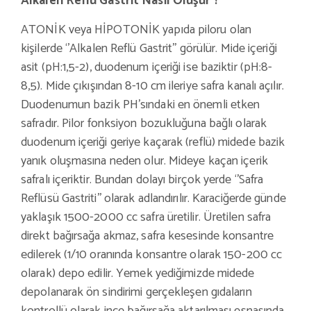
Alkalen Reflü Gastrit Nasıl Oluşur ?
ATONİK veya HİPOTONİK yapıda piloru olan
kişilerde ‘’Alkalen Reflü Gastrit’’ görülür. Mide içeriği
asit (pH:1,5-2), duodenum içeriği ise baziktir (pH:8-
8,5). Mide çıkışından 8-10 cm ileriye safra kanalı açılır.
Duodenumun bazik PH’sındaki en önemli etken
safradır. Pilor fonksiyon bozukluğuna bağlı olarak
duodenum içeriği geriye kaçarak (reflü) midede bazik
yanık oluşmasına neden olur. Mideye kaçan içerik
safralı içeriktir. Bundan dolayı birçok yerde ‘’Safra
Reflüsü Gastriti’’ olarak adlandırılır. Karaciğerde günde
yaklaşık 1500-2000 cc safra üretilir. Üretilen safra
direkt bağırsağa akmaz, safra kesesinde konsantre
edilerek (1/10 oranında konsantre olarak 150-200 cc
olarak) depo edilir. Yemek yediğimizde midede
depolanarak ön sindirimi gerçekleşen gıdaların