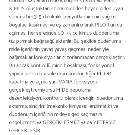
sindirimi sağlanan mide içeriğine KİMUS adı verilir.
KİMUS oluştuktan sonra mideden beyne giden uyarı
sonrası her 3-5 dakikalık periyotla midenin sağıcı-
boşaltıcı kasılması ve eş zamanlı olarak PİLOR’un da
açılması her seferinde 50-75 cc kimus duodenuma
(12 parmak bağırsağı) aktarılır. Bu şekilde dudenuma
mide içeriğinin yavaş yavaş geçmesi nedeniyle
bağırsaklar fonksiyonlarını zorlanmadan gerçekleştirir.
Bu ancak kontrollü mide boşalması, fonksiyonel
yapıda pilor olması ile mümkündür. Eğer PİLOR
kapatma ve açma yani VANA fonksiyonu
gerçekleştiremiyorsa MİDE depolama,
dezenfeksiyon, kontrollü olarak içeriğini duedonuma
aktarma, sindirim (mekanik-kimyasal-enzimatik) ve
duodenum içeriğinin mideye geri kaçmasını
engellemesi ya GERÇEKLEŞMEZ ya da YETERSİZ
GERÇEKLEŞİR.