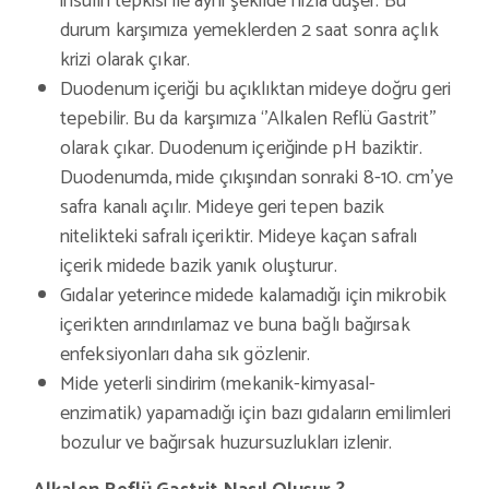
insülin tepkisi ile aynı şekilde hızla düşer. Bu
durum karşımıza yemeklerden 2 saat sonra açlık
krizi olarak çıkar.
Duodenum içeriği bu açıklıktan mideye doğru geri
tepebilir. Bu da karşımıza ‘’Alkalen Reflü Gastrit’’
olarak çıkar. Duodenum içeriğinde pH baziktir.
Duodenumda, mide çıkışından sonraki 8-10. cm’ye
safra kanalı açılır. Mideye geri tepen bazik
nitelikteki safralı içeriktir. Mideye kaçan safralı
içerik midede bazik yanık oluşturur.
Gıdalar yeterince midede kalamadığı için mikrobik
içerikten arındırılamaz ve buna bağlı bağırsak
enfeksiyonları daha sık gözlenir.
Mide yeterli sindirim (mekanik-kimyasal-
enzimatik) yapamadığı için bazı gıdaların emilimleri
bozulur ve bağırsak huzursuzlukları izlenir.