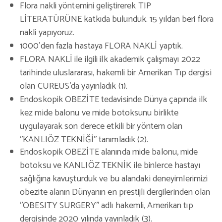
Flora nakli yöntemini geliştirerek TIP
LİTERATÜRÜNE katkıda bulunduk. 15 yıldan beri flora
nakli yapıyoruz.
1000’den fazla hastaya FLORA NAKLİ yaptık.
FLORA NAKLİ ile ilgili ilk akademik çalışmayı 2022
tarihinde uluslararası, hakemli bir Amerikan Tıp dergisi
olan CUREUS’da yayınladık (1).
Endoskopik OBEZİTE tedavisinde Dünya çapında ilk
kez mide balonu ve mide botoksunu birlikte
uygulayarak son derece etkili bir yöntem olan
‘’KANLIÖZ TEKNİĞİ’’ tanımladık (2).
Endoskopik OBEZİTE alanında mide balonu, mide
botoksu ve KANLIÖZ TEKNİK ile binlerce hastayı
sağlığına kavuşturduk ve bu alandaki deneyimlerimizi
obezite alanın Dünyanın en prestijli dergilerinden olan
‘’OBESITY SURGERY’’ adlı hakemli, Amerikan tıp
dergisinde 2020 yılında yayınladık (3).