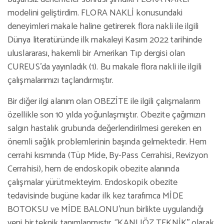
modelini geliştirdim. FLORA NAKLİ konusundaki
deneyimleri makale haline getirerek flora nakli ile ilgili
Dünya literatüründe ilk makaleyi Kasım 2022 tarihinde
uluslararası, hakemli bir Amerikan Tıp dergisi olan
CUREUS’da yayınladık (1). Bu makale flora nakli ile ilgili
çalışmalarımızı taçlandırmıştır.
Bir diğer ilgi alanım olan OBEZİTE ile ilgili çalışmalarım
özellikle son 10 yılda yoğunlaşmıştır. Obezite çağımızın
salgın hastalık grubunda değerlendirilmesi gereken en
önemli sağlık problemlerinin başında gelmektedir. Hem
cerrahi kısmında (Tüp Mide, By-Pass Cerrahisi, Revizyon
Cerrahisi), hem de endoskopik obezite alanında
çalışmalar yürütmekteyim. Endoskopik obezite
tedavisinde bugüne kadar ilk kez tarafımca MİDE
BOTOKSU ve MİDE BALONU’nun birlikte uygulandığı
yeni bir teknik tanımlanmıştır. ‘’KANLIÖZ TEKNİK’’ olarak