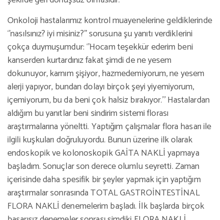
şekilde geri dönüşsüz olmasıdır.
Onkoloji hastalarımız kontrol muayenelerine geldiklerinde
‘’nasılsınız? iyi misiniz?’’ sorusuna şu yanıtı verdiklerini
çokça duymuşumdur: ‘’Hocam teşekkür ederim beni
kanserden kurtardınız fakat şimdi de ne yesem
dokunuyor, karnım şişiyor, hazmedemiyorum, ne yesem
alerji yapıyor, bundan dolayı birçok şeyi yiyemiyorum,
içemiyorum, bu da beni çok halsiz bırakıyor.’’ Hastalardan
aldığım bu yanıtlar beni sindirim sistemi florası
araştırmalarına yöneltti. Yaptığım çalışmalar flora hasarı ile
ilgili kuşkuları doğruluyordu. Bunun üzerine ilk olarak
endoskopik ve kolonoskopik GAİTA NAKLİ yapmaya
başladım. Sonuçlar son derece olumlu seyretti. Zaman
içerisinde daha spesifik bir şeyler yapmak için yaptığım
araştırmalar sonrasında TOTAL GASTROİNTESTİNAL
FLORA NAKLİ denemelerim başladı. İlk başlarda birçok
başarısız denemeler sonrası şimdiki FLORA NAKLİ