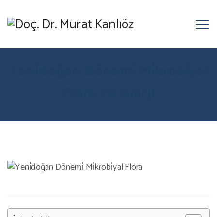
Yeni̇doğan Dönemi̇ Mi̇krobi̇yal
Flora Ve Alerji̇